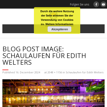
Skip
Folgen Sie uns
to
Durch die weitere Nutzung
content
der Seite stimmen Sie der
Verwendung von Cookies
zu.
Weitere Informationen
Akzeptieren
BLOG POST IMAGE:
SCHAULAUFEN FÜR EDITH
WELTERS
Published
16. Dezember 2024
at
2048 × 1156
in
Schaulaufen für Edith Welters