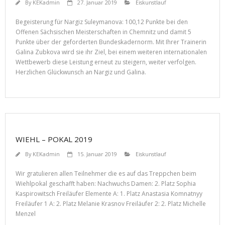
By
KEKadmin
27. Januar 2019
Eiskunstlauf
Begeisterung für Nargiz Suleymanova: 100,12 Punkte bei den
Offenen Sächsischen Meisterschaften in Chemnitz und damit 5
Punkte über der geforderten Bundeskadernorm. Mit Ihrer Trainerin
Galina Zubkova wird sie ihr Ziel, bei einem weiteren internationalen
Wettbewerb diese Leistung erneut zu steigern, weiter verfolgen.
Herzlichen Glückwunsch an Nargiz und Galina.
WIEHL – POKAL 2019
By
KEKadmin
15. Januar 2019
Eiskunstlauf
Wir gratulieren allen Teilnehmer die es auf das Treppchen beim
Wiehlpokal geschafft haben: Nachwuchs Damen: 2. Platz Sophia
Kaspirowitsch Freiläufer Elemente A: 1. Platz Anastasia Komnatnyy
Freiläufer 1 A: 2. Platz Melanie Krasnov Freiläufer 2: 2. Platz Michelle
Menzel