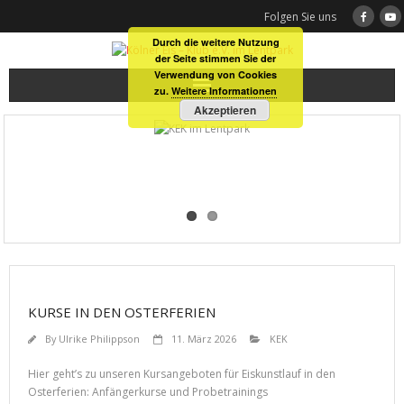
Skip
Folgen Sie uns
to
Durch die weitere Nutzung
content
der Seite stimmen Sie der
Verwendung von Cookies
zu.
Weitere Informationen
Akzeptieren
KEK im Lentpark
KURSE IN DEN OSTERFERIEN
By
Ulrike Philippson
11. März 2026
KEK
Hier geht’s zu unseren Kursangeboten für Eiskunstlauf in den
Osterferien: Anfängerkurse und Probetrainings