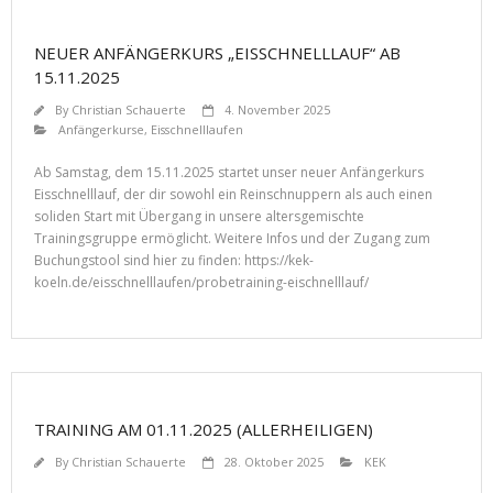
NEUER ANFÄNGERKURS „EISSCHNELLLAUF“ AB
15.11.2025
By
Christian Schauerte
4. November 2025
Anfängerkurse
,
Eisschnelllaufen
Ab Samstag, dem 15.11.2025 startet unser neuer Anfängerkurs
Eisschnelllauf, der dir sowohl ein Reinschnuppern als auch einen
soliden Start mit Übergang in unsere altersgemischte
Trainingsgruppe ermöglicht. Weitere Infos und der Zugang zum
Buchungstool sind hier zu finden: https://kek-
koeln.de/eisschnelllaufen/probetraining-eischnelllauf/
TRAINING AM 01.11.2025 (ALLERHEILIGEN)
By
Christian Schauerte
28. Oktober 2025
KEK