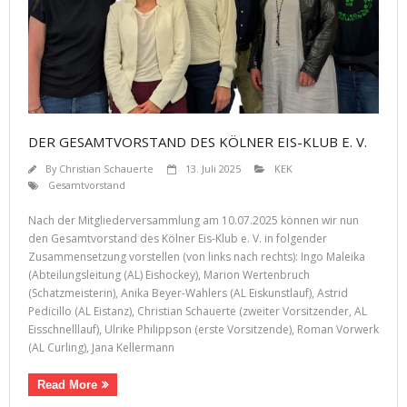
DER GESAMTVORSTAND DES KÖLNER EIS-KLUB E. V.
By
Christian Schauerte
13. Juli 2025
KEK
Gesamtvorstand
Nach der Mitgliederversammlung am 10.07.2025 können wir nun
den Gesamtvorstand des Kölner Eis-Klub e. V. in folgender
Zusammensetzung vorstellen (von links nach rechts): Ingo Maleika
(Abteilungsleitung (AL) Eishockey), Marion Wertenbruch
(Schatzmeisterin), Anika Beyer-Wahlers (AL Eiskunstlauf), Astrid
Pedicillo (AL Eistanz), Christian Schauerte (zweiter Vorsitzender, AL
Eisschnelllauf), Ulrike Philippson (erste Vorsitzende), Roman Vorwerk
(AL Curling), Jana Kellermann
Read More