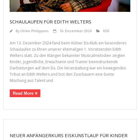
SCHAULAUFEN FÜR EDITH WELTERS
By
Ulrike Philippson
16. Dezember 2024
KEK
Am 13. Dezember 2024 fand beim Kölner Eis-Klub ein besonderes
Schaulaufen zu Ehren unserer ehemaligen 1. Vorsitzenden Edith
Welters statt. Zu den Klängen bekannter Musicalmelodien zeigten
Kinder, Jugendliche, Erwachsene und Trainer beeindruckende
Darbietungen auf dem Eis. Die Veranstaltung war ein bewegendes
Tribut an Edith Welters und bot den Zuschauern eine bunte
Mischung aus Talent und
Read More
NEUER ANFÄNGERKURS EISKUNSTLAUF FÜR KINDER