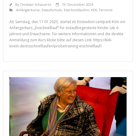
By
Christian Schauerte
19. Dezember 2024
Anfängerkurse
,
Eislaufschule
,
Eisschnelllaufen
,
KEK
,
Termine
Ab Samstag, den 11.01.2025, startet im Eisstadion Lentpark Köln ein
Anfängerkurs „Eisschnelllauf“ für eislaufbegeisterte Kinder (ab 6
Jahren) und Erwachsene. Für weitere Informationen und die direkte
Anmeldung zum Kurs klicke bitte auf diesen Link: https://kek-
koeln.de/eisschnelllaufen/probetraining-eischnelllauf/