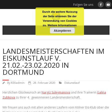
Skip
Folgen Sie uns
to
Durch die weitere Nutzung
content
der Seite stimmen Sie der
Verwendung von Cookies
zu.
Weitere Informationen
Akzeptieren
LANDESMEISTERSCHAFTEN IM
EISKUNSTLAUF V.
21.02.-23.02.2020 IN
DORTMUND
By
KEKadmin
28. Februar 2020
Eiskunstlauf
Herzlichen Glückwunsch an
Nargiz Suleymanova
und ihre Trainerin
Galina
Zubkova
zu Ihrer 4. gewonnenen Landesmeisterschaft.
Wir freuen uns auch mit allen anderen Läufern vom Kölner Eis-Klub über die