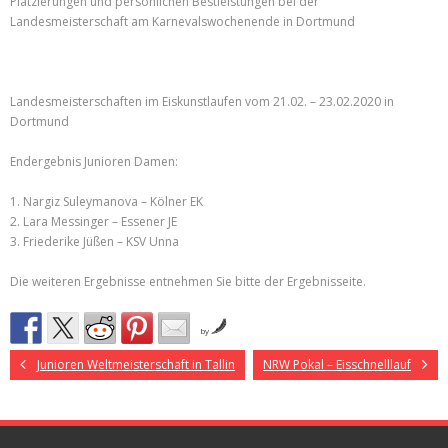
Platzierungen und persönlichen Bestleistungen bei der
Landesmeisterschaft am Karnevalswochenende in Dortmund
Landesmeisterschaften im Eiskunstlaufen vom 21.02. – 23.02.2020 in
Dortmund
Endergebnis Junioren Damen:
1. Nargiz Suleymanova – Kölner EK
2. Lara Messinger – Essener JE
3. Friederike Jüßen – KSV Unna
Die weiteren Ergebnisse entnehmen Sie bitte der Ergebnisseite.
by
Junioren Weltmeisterschaft in Tallin
NRW Pokal – Eisschnelllauf